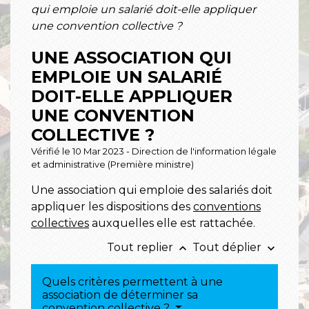
qui emploie un salarié doit-elle appliquer
une convention collective ?
UNE ASSOCIATION QUI
EMPLOIE UN SALARIÉ
DOIT-ELLE APPLIQUER
UNE CONVENTION
COLLECTIVE ?
Vérifié le 10 Mar 2023 - Direction de l'information légale
et administrative (Première ministre)
Une association qui emploie des salariés doit
appliquer les dispositions des
conventions
collectives
auxquelles elle est rattachée.
Tout replier
Tout déplier
keyboard_arrow_up
keyboard_arrow_down
Quels critères permettent à une
association de déterminer sa
convention collective ?