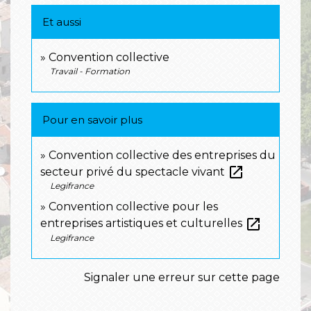
Et aussi
Convention collective
Travail - Formation
Pour en savoir plus
Convention collective des entreprises du
open_in_new
secteur privé du spectacle vivant
Legifrance
Convention collective pour les
open_in_new
entreprises artistiques et culturelles
Legifrance
Signaler une erreur sur cette page