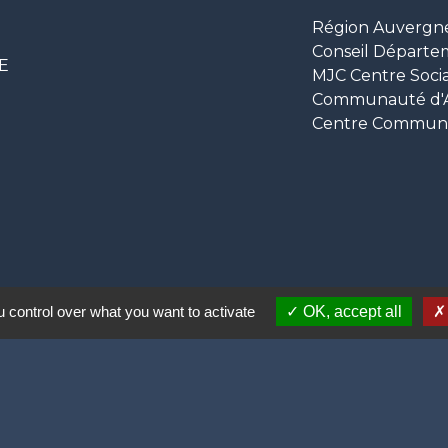
Région Auvergn
Conseil Départe
CE
MJC Centre Socia
Communauté d'Ag
Centre Communal
 control over what you want to activate
OK, accept all