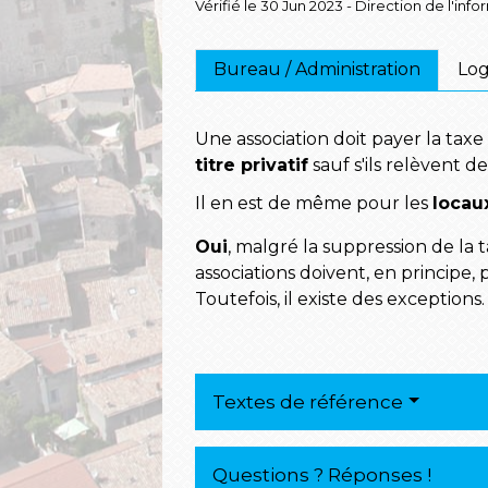
Vérifié le 30 Jun 2023 - Direction de l'inf
Bureau / Administration
Lo
Une association doit payer la taxe
titre privatif
sauf s'ils relèvent de
Il en est de même pour les
locau
Oui
, malgré la suppression de la t
associations doivent, en principe,
Toutefois, il existe des exceptions.
Textes de référence
Questions ? Réponses !