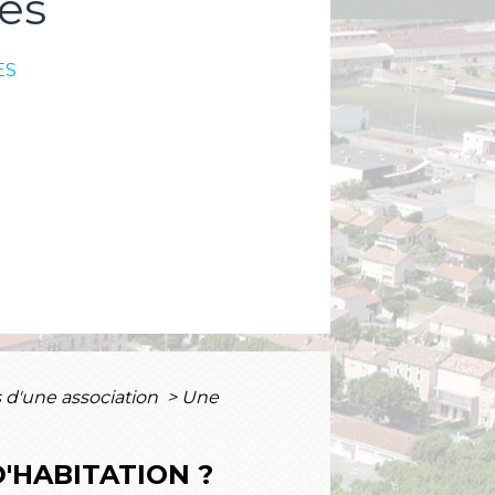
es
ES
 d'une association
>
Une
'HABITATION ?