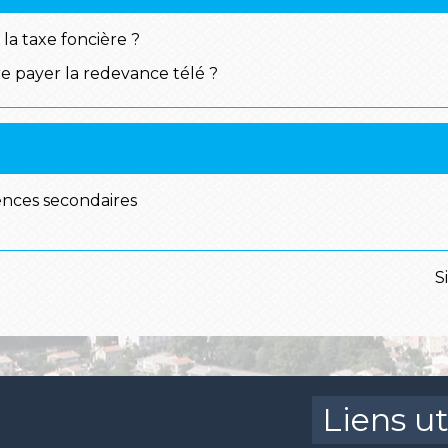
 la taxe foncière ?
re payer la redevance télé ?
dences secondaires
S
Liens ut