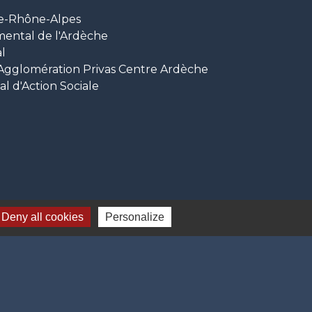
e-Rhône-Alpes
mental de l'Ardèche
l
glomération Privas Centre Ardèche
 d'Action Sociale
Deny all cookies
Personalize