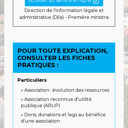
open_in_new
Accéder au service en ligne
Direction de l'information légale et
administrative (Dila) - Première ministre
POUR TOUTE EXPLICATION,
CONSULTER LES FICHES
PRATIQUES :
Particuliers
Association : évolution des ressources
Association reconnue d'utilité
publique (ARUP)
Dons, donations et legs au bénéfice
d'une association