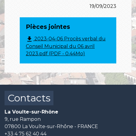
19/09/2023
Pièces jointes
file_download
2023-04-06 Procès verbal du
Conseil Municipal du 06 avril
2023.pdf (PDF - 0.44Mo)
Contacts
La Voulte-sur-Rhône
9, rue Rampon
07800 La Voulte-sur-Rhône - FRANCE
+33 4 75 62 40 44