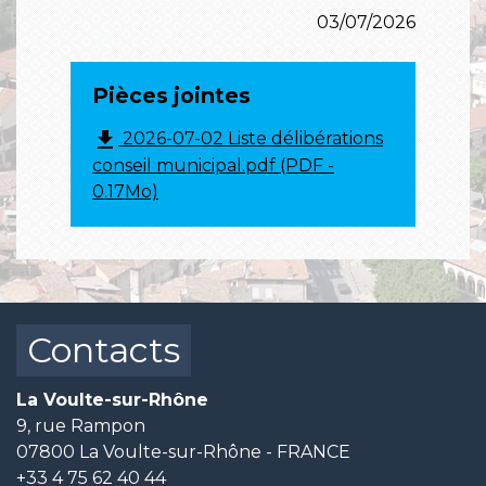
03/07/2026
Pièces jointes
file_download
2026-07-02 Liste délibérations
conseil municipal.pdf (PDF -
0.17Mo)
Contacts
La Voulte-sur-Rhône
9, rue Rampon
07800 La Voulte-sur-Rhône - FRANCE
+33 4 75 62 40 44